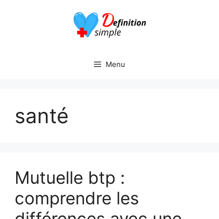
Aller
au
contenu
Menu
santé
Mutuelle btp :
comprendre les
différences avec une